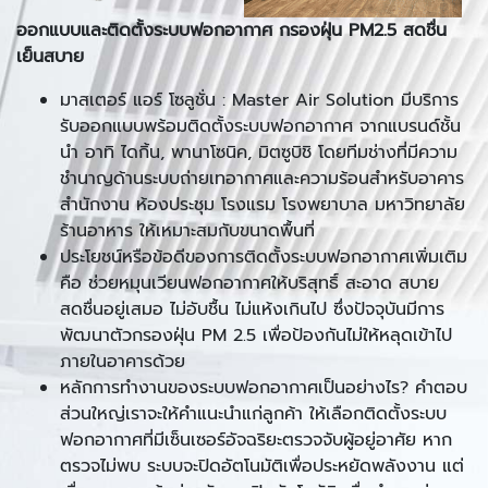
ออกแบบและติดตั้งระบบฟอกอากาศ กรองฝุ่น PM2
.5
สดชื่น
เย็นสบาย
มาสเตอร์ แอร์ โซลูชั่น : Master Air Solution มีบริการ
รับออกแบบพร้อมติดตั้งระบบฟอกอากาศ จากแบรนด์ชั้น
นำ อาทิ ไดกิ้น, พานาโซนิค, มิตซูบิชิ โดยทีมช่างที่มีความ
ชำนาญด้านระบบถ่ายเทอากาศและความร้อนสำหรับอาคาร
สำนักงาน ห้องประชุม โรงแรม โรงพยาบาล มหาวิทยาลัย
ร้านอาหาร ให้เหมาะสมกับขนาดพื้นที่
ประโยชน์หรือข้อดีของการติดตั้งระบบฟอกอากาศเพิ่มเติม
คือ ช่วยหมุนเวียนฟอกอากาศให้บริสุทธิ์ สะอาด สบาย
สดชื่นอยู่เสมอ ไม่อับชื้น ไม่แห้งเกินไป ซึ่งปัจจุบันมีการ
พัฒนาตัวกรองฝุ่น PM 2.5 เพื่อป้องกันไม่ให้หลุดเข้าไป
ภายในอาคารด้วย
หลักการทำงานของระบบฟอกอากาศเป็นอย่างไร? คำตอบ
ส่วนใหญ่เราจะให้คำแนะนำแก่ลูกค้า ให้เลือกติดตั้งระบบ
ฟอกอากาศที่มีเซ็นเซอร์อัจฉริยะตรวจจับผู้อยู่อาศัย หาก
ตรวจไม่พบ ระบบจะปิดอัตโนมัติเพื่อประหยัดพลังงาน แต่